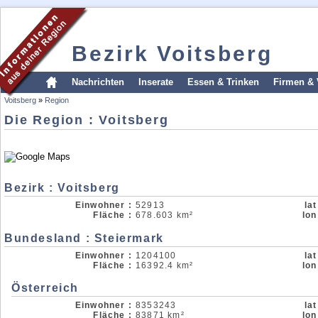
Bezirk Voitsberg
Nachrichten
Inserate
Essen & Trinken
Firmen & 
Voitsberg
»
Region
Die Region : Voitsberg
Bezirk : Voitsberg
Einwohner :
52913
lat
Fläche :
678.603 km²
lon
Bundesland : Steiermark
Einwohner :
1204100
lat
Fläche :
16392.4 km²
lon
Österreich
Einwohner :
8353243
lat
Fläche :
83871 km²
lon