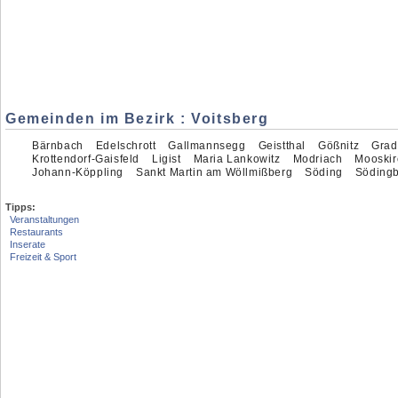
Gemeinden im Bezirk : Voitsberg
Bärnbach
Edelschrott
Gallmannsegg
Geistthal
Gößnitz
Grad
Krottendorf-Gaisfeld
Ligist
Maria Lankowitz
Modriach
Mooski
Johann-Köppling
Sankt Martin am Wöllmißberg
Söding
Söding
Tipps:
Veranstaltungen
Restaurants
Inserate
Freizeit & Sport