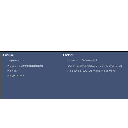
Service
Partner
Impressum
Inserate Österreich
Nutzungsbedingungen
Veranstaltungskalender Österreich
Kontakt
RootWeb.EU Domain Netzwerk
Newsletter