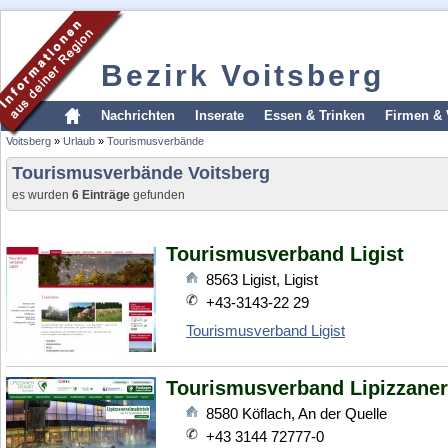
Bezirk Voitsberg
Nachrichten
Inserate
Essen & Trinken
Firmen & 
Voitsberg
»
Urlaub
»
Tourismusverbände
Tourismusverbände Voitsberg
es wurden
6 Einträge
gefunden
Tourismusverband Ligist
8563
Ligist
,
Ligist
+43-3143-22 29
Tourismusverband Ligist
Tourismusverband Lipizzane
8580
Köflach
,
An der Quelle
+43 3144 72777-0