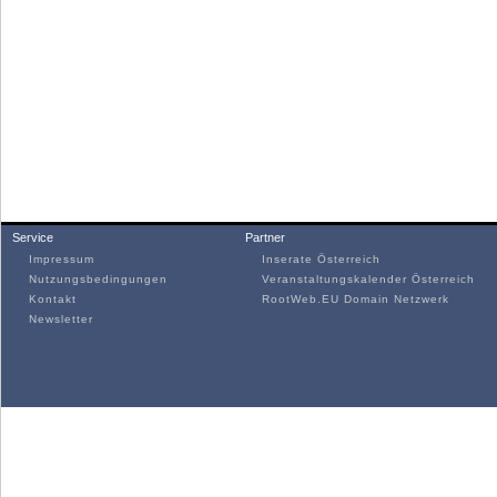
Service
Partner
Impressum
Inserate Österreich
Nutzungsbedingungen
Veranstaltungskalender Österreich
Kontakt
RootWeb.EU Domain Netzwerk
Newsletter