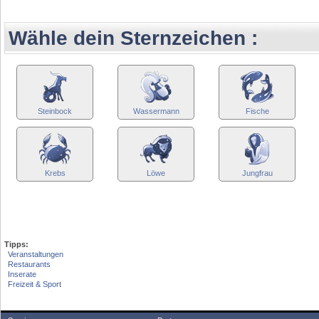
Wähle dein Sternzeichen :
Steinbock
Wassermann
Fische
Krebs
Löwe
Jungfrau
Tipps:
Veranstaltungen
Restaurants
Inserate
Freizeit & Sport