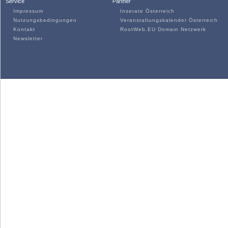
Service
Partner
Impressum
Inserate Österreich
Nutzungsbedingungen
Veranstaltungskalender Österreich
Kontakt
RootWeb.EU Domain Netzwerk
Newsletter