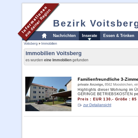
Bezirk Voitsber
Nachrichten
Inserate
Essen & Trinken
Voitsberg
»
Immobilien
Immobilien Voitsberg
es wurden
eine Immobilien
gefunden
Familienfreundliche 3-Zimm
private Anzeige,
8562 Mooskirchen, ei
Highlights dieser Wohnung im Üb
GERINGE BETRIEBSKOSTEN per
Preis : EUR 130.- Größe : 85
zur Detailansicht