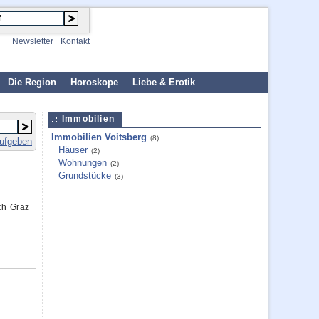
Newsletter
Kontakt
Die Region
Horoskope
Liebe & Erotik
Immobilien
Immobilien Voitsberg
(8)
aufgeben
Häuser
(2)
Wohnungen
(2)
Grundstücke
(3)
ch Graz