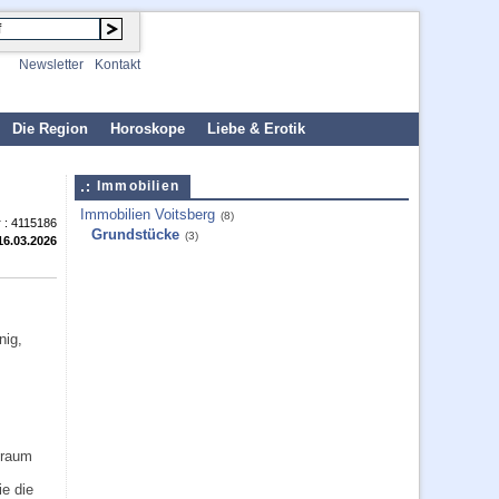
Newsletter
Kontakt
Die Region
Horoskope
Liebe & Erotik
Immobilien
Immobilien Voitsberg
(8)
 :
4115186
Grundstücke
(3)
16.03.2026
nig,
Traum
e die