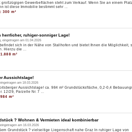
t großzügigen Gewerbeflächen steht zum Verkauf. Wenn Sie an einem Plat
 ist diese Immobilie bestimmt sehr ...
: 300 m²
herrlicher, ruhiger-sonniger Lage!
, eingetragen am 01.04.2026
efindet sich in der Nähe von Stallhofen und bietet Ihnen die Möglichkeit, 
 Hierzu die ...
 1.888 m²
r Aussichtslage!
 eingetragen am 18.03.2026
Voitsberger Aussichtslage! ca. 984 m² Grundstücksfläche, 0,2-0,4 Bebauung
 12/29, Parzelle Nr. 7 ...
 984 m²
dstück ? Wohnen & Vermieten ideal kombinierbar
 eingetragen am 16.03.2026
oßem Grundstück ? vielseitige Liegenschaft nahe Graz In ruhiger Lage von