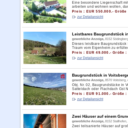
Eine besondere Liegenschaft mi
arbeiten und wohnen wollen, dann
Preis : EUR 550.000.- Größe 
zur Detailansicht
Leistbares Baugrundstück in 
gewerbliche Anzeige,
8152 Södingberg
Dieses leistbare Baugrundstück b
Traum vom Eigenheim zu erfüllen.
Preis : EUR 49.000.- Größe :
zur Detailansicht
Baugrundstück in Voitsberge
gewerbliche Anzeige,
8570 Voitsberg,
Obj. Nr. 02, Baugrundstücke in 
Satteldach oder Flachdach Gst Nr.
Preis : EUR 91.000.- Größe :
zur Detailansicht
Zwei Häuser auf einem Grun
gewerbliche Anzeige,
8152 Stallhofen,
Zwei teilsanierte Häuser auf gr