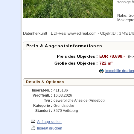
sonnige A
Nähe: Söd
Maklerpro
Datenherkunft : EDI-Real www.edireal.com - ObjektID : 3749/14
Preis & Angebotsinformationen
Preis des Objektes :
EUR 78.698.-
(Fi
Größe des Objektes :
722 m²
Immobilie drucke
Details & Optionen
Inserat-Nr. :
4115186
Veröffentl. :
16.03.2026
Typ :
gewerbliche Anzeige (Angebot)
Kategorie :
Grundstücke
Standort :
8570 Voitsberg
Anfrage stellen
Inserat drucken