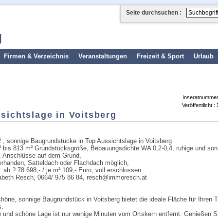
Seite durchsuchen :
g
Firmen & Verzeichnis
Veranstaltungen
Freizeit & Sport
Urlaub
Inseratnummer
Veröffentlicht :
ichtslage in Voitsberg
2 , sonnige Baugrundstücke in Top Aussichtslage in Voitsberg
 bis 813 m² Grundstücksgröße, Bebauungsdichte WA 0,2-0,4, ruhige und son
, Anschlüsse auf dem Grund,
orhanden, Satteldach oder Flachdach möglich,
: ab ? 78.698,- / je m² 109,- Euro, voll erschlossen
sabeth Resch, 0664/ 975 86 84, resch@immoresch.at
höne, sonnige Baugrundstück in Voitsberg bietet die ideale Fläche für Ihren 
.
e und schöne Lage ist nur wenige Minuten vom Ortskern entfernt. Genießen Si