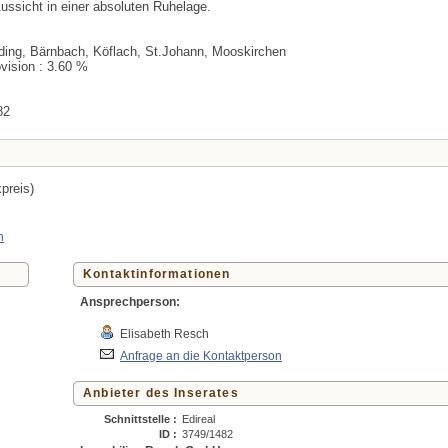
ussicht in einer absoluten Ruhelage.
ing, Bärnbach, Köflach, St.Johann, Mooskirchen
vision : 3.60 %
82
xpreis)
n
Kontaktinformationen
Ansprechperson:
Elisabeth Resch
Anfrage an die Kontaktperson
Anbieter des Inserates
Schnittstelle :
Edireal
ID :
3749/1482