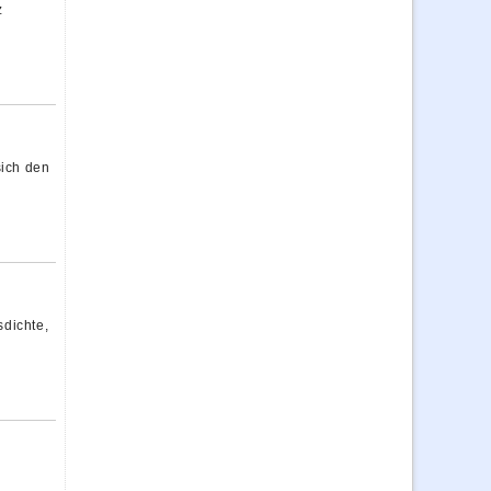
z
sich den
sdichte,