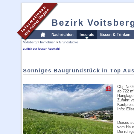
Bezirk Voitsber
Nachrichten
Inserate
Essen & Trinken
Voitsberg
»
Immobilien
»
Grundstücke
zurück zur letzten Auswahl
Sonniges Baugrundstück in Top Auss
Obj. Nr.0
ab 722 m²
Hanglage
Zufahrt v
Kaufpreis
Info: Eli
Dieses sc
vom Haus
Die ruhig