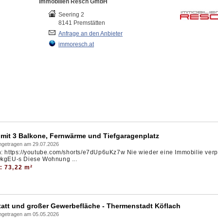
Immobilien Resch GmbH
Seering 2
8141 Premstätten
Anfrage an den Anbieter
immoresch.at
it 3 Balkone, Fernwärme und Tiefgaragenplatz
ingetragen am 29.07.2026
h: https://youtube.com/shorts/e7dUp6uKz7w Nie wieder eine Immobilie ver
hQkgEU-s Diese Wohnung ...
: 73,22 m²
tatt und großer Gewerbefläche - Thermenstadt Köflach
ingetragen am 05.05.2026