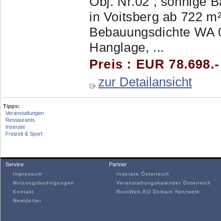
Obj. Nr.02 , sonnige 
in Voitsberg ab 722 m
Bebauungsdichte WA 0,
Hanglage, ...
Preis : EUR 78.698.
zur Detailansicht
Tipps:
Veranstaltungen
Restaurants
Inserate
Freizeit & Sport
Service
Partner
Impressum
Inserate Österreich
Nutzungsbedingungen
Veranstaltungskalender Österreich
Kontakt
RootWeb.EU Domain Netzwerk
Newsletter